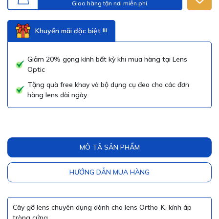
Giao hàng tận nơi miễn phí
Khuyến mãi đặc biệt !!!
Giảm 20% gọng kính bất kỳ khi mua hàng tại Lens
Optic
Tặng quà free khay và bộ dụng cụ đeo cho các đơn
hàng lens dài ngày.
MÔ TẢ SẢN PHẨM
HƯỚNG DẪN MUA HÀNG
Cây gỡ lens chuyên dụng dành cho lens Ortho-K, kính áp
tròng cứng