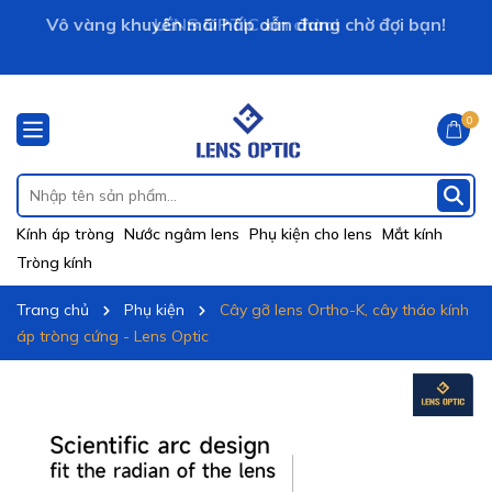
Vô vàng khuyến mãi hấp dẫn đang chờ đợi bạn!
LENS OPTIC xin chào!
0
Kính áp tròng
Nước ngâm lens
Phụ kiện cho lens
Mắt kính
Tròng kính
Trang chủ
Phụ kiện
Cây gỡ lens Ortho-K, cây tháo kính
áp tròng cứng - Lens Optic