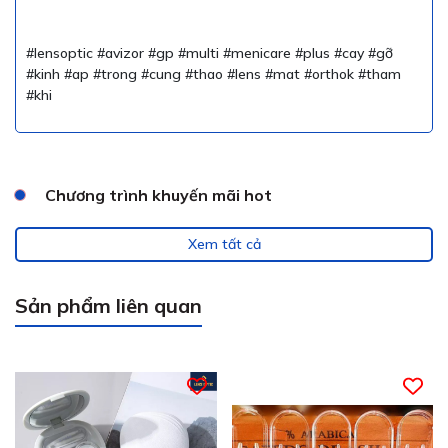
#lensoptic #avizor #gp #multi #menicare #plus #cay #gỡ
#kinh #ap #trong #cung #thao #lens #mat #orthok #tham
#khi
Chương trình khuyến mãi hot
Xem tất cả
Sản phẩm liên quan