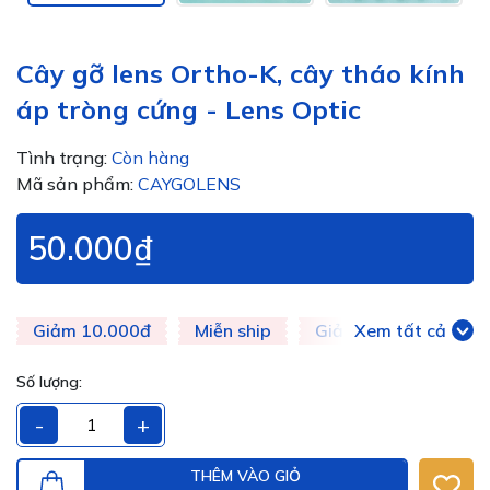
Cây gỡ lens Ortho-K, cây tháo kính
áp tròng cứng - Lens Optic
Tình trạng:
Còn hàng
Mã sản phẩm:
CAYGOLENS
50.000₫
Giảm 10.000đ
Miễn ship
Giảm 20k
Xem tất cả
Giảm 
Số lượng:
-
+
THÊM VÀO GIỎ