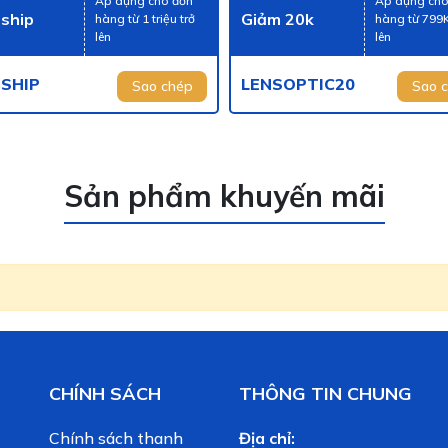
Áp dụng cho đơn
Áp dụng cho
 ship
Giảm 20k
hàng từ 1 triệu trở
hàng từ 799K
lên
lên
ESHIP
LENSOPTIC20
Sao chép
Sao 
Sản phẩm khuyến mãi
CHÍNH SÁCH
THÔNG TIN CHUNG
Chính sách thanh
Địa chỉ: