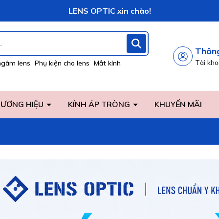
Vô vàng khuyến mãi hấp dẫn đang chờ đợi bạn!
LENS OPTIC xin chào!
Thông
Tài kh
ngâm lens
Phụ kiện cho lens
Mắt kính
ƯƠNG HIỆU
KÍNH ÁP TRÒNG
KHUYẾN MÃI