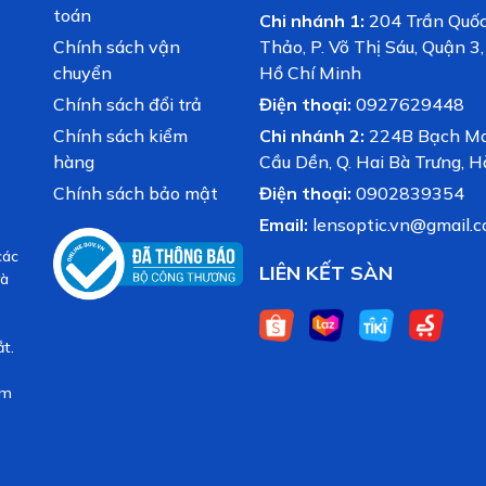
toán
Chi nhánh 1:
204 Trần Quố
Chính sách vận
Thảo, P. Võ Thị Sáu, Quận 3
chuyển
Hồ Chí Minh
Chính sách đổi trả
Điện thoại:
0927629448
Chính sách kiểm
Chi nhánh 2:
224B Bạch Mai
hàng
Cầu Dền, Q. Hai Bà Trưng, H
Chính sách bảo mật
Điện thoại:
0902839354
Email:
lensoptic.vn@gmail.
các
LIÊN KẾT SÀN
và
t.
ăm