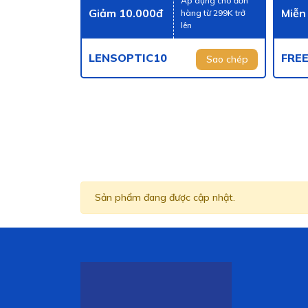
Áp dụng cho đơn
Giảm 10.000đ
Miễn
hàng từ 299K trở
lên
LENSOPTIC10
FRE
Sao chép
Sản phẩm đang được cập nhật.