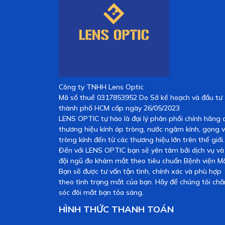
Công ty TNHH Lens Optic
Mã số thuế 0317853952 Do Sở kế hoạch và đầu tư
thành phố HCM cấp ngày 26/05/2023
LENS OPTIC tự hào là đại lý phân phối chính hãng 
thương hiệu kính áp tròng, nước ngâm kính, gọng 
tròng kính đến từ các thương hiệu lớn trên thế giới.
Đến với LENS OPTIC bạn sẽ yên tâm bởi dịch vụ và
đội ngũ đo khám mắt theo tiêu chuẩn Bệnh viện Mắ
Bạn sẽ được tư vấn tận tình, chính xác và phù hợp
theo tình trạng mắt của bạn. Hãy để chúng tôi ch
sóc đôi mắt bạn tỏa sáng.
HÌNH THỨC THANH TOÁN