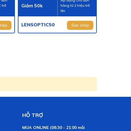
 đơn
Áp dụng cho đơn
Giảm 50k
 trở
hàng từ 2 triệu trở
lên
LENSOPTIC50
chép
Sao chép
HỖ TRỢ
MUA ONLINE (08:30 - 21:00 mỗi