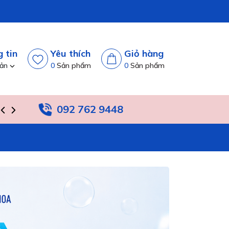
 tin
Yêu thích
Giỏ hàng
oản
0
Sản phẩm
0
Sản phẩm
092 762 9448
TIN TỨC
HỆ THỐNG