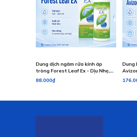
Dung dịch ngâm rửa kính áp
Dung 
tròng Forest Leaf Ex - Dịu Nhẹ,
Avizo
Chống Khô Mắt
Dành 
88.000₫
176.0