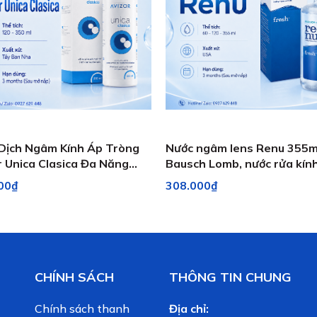
Dịch Ngâm Kính Áp Tròng
Nước ngâm lens Renu 355m
r Unica Clasica Đa Năng
Bausch Lomb, nước rửa kín
Cho Mắt Nhạy Cảm
tròng USA
00₫
308.000₫
CHÍNH SÁCH
THÔNG TIN CHUNG
Chính sách thanh
Địa chỉ: