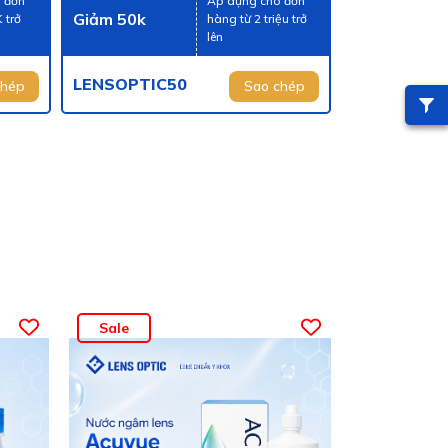
 đơn
Áp dụng cho đơn
Giảm 50k
 trở
hàng từ 2 triệu trở
lên
LENSOPTIC50
chép
Sao chép
Sale