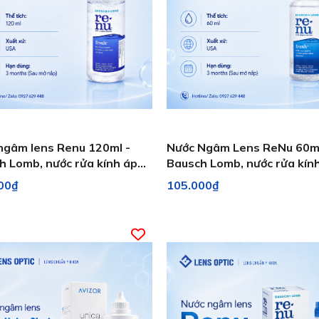
ngâm lens Renu 120ml -
Nước Ngâm Lens ReNu 60ml
h Lomb, nước rửa kính áp
Bausch Lomb, nước rửa kính áp
 USA
tròng
00₫
105.000₫