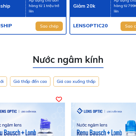
Áp dụng cho đơn
Áp dụng cho
 ship
Giảm 20k
hàng từ 1 triệu trở
hàng từ 799K
lên
lên
ESHIP
LENSOPTIC20
Sao chép
Sao 
Nước ngâm kính
ới
Giá thấp đến cao
Giá cao xuống thấp