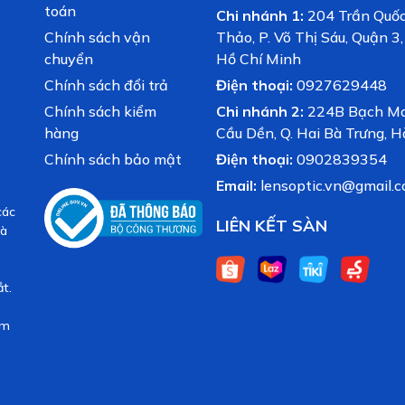
toán
Chi nhánh 1:
204 Trần Quố
Chính sách vận
Thảo, P. Võ Thị Sáu, Quận 3
chuyển
Hồ Chí Minh
Chính sách đổi trả
Điện thoại:
0927629448
Chính sách kiểm
Chi nhánh 2:
224B Bạch Mai
hàng
Cầu Dền, Q. Hai Bà Trưng, H
Chính sách bảo mật
Điện thoại:
0902839354
Email:
lensoptic.vn@gmail.
các
LIÊN KẾT SÀN
và
t.
ăm