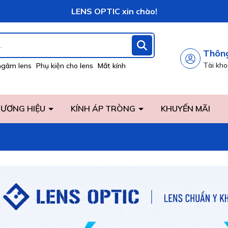
Vô vàng khuyến mãi hấp dẫn đang chờ đợi bạn!
LENS OPTIC xin chào!
Thông
Tài kh
ngâm lens
Phụ kiện cho lens
Mắt kính
ƯƠNG HIỆU
KÍNH ÁP TRÒNG
KHUYẾN MÃI