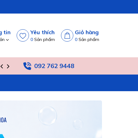
 tin
Yêu thích
Giỏ hàng
oản
0
Sản phẩm
0
Sản phẩm
092 762 9448
TIN TỨC
HỆ THỐNG