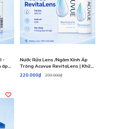
 -
Nước Rửa Lens /Ngâm Kính Áp
Tròng Acuvue RevitaLens | Khử
Trùng Kép, Chống Khô Mắt
220.000₫
293.000₫