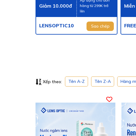
Áp dụng cho đơn
Giảm 10.000đ
Miễn
hàng từ 299K trở
lên
LENSOPTIC10
FRE
Sao chép
Tên A-Z
Tên Z-A
Hàng m
Xếp theo: