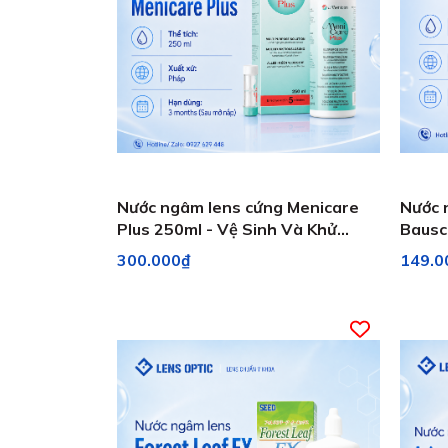
Nước ngâm lens cứng Menicare
Nước 
Plus 250ml - Vệ Sinh Và Khử
Bausc
Trùng dành kính áp tròng Ortho
tròng
300.000₫
149.0
K