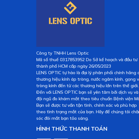
Công ty TNHH Lens Optic
Mã số thuế 0317853952 Do Sở kế hoạch và đầu tư
thành phố HCM cấp ngày 26/05/2023
LENS OPTIC tự hào là đại lý phân phối chính hãng 
thương hiệu kính áp tròng, nước ngâm kính, gọng 
tròng kính đến từ các thương hiệu lớn trên thế giới.
Đến với LENS OPTIC bạn sẽ yên tâm bởi dịch vụ và
đội ngũ đo khám mắt theo tiêu chuẩn Bệnh viện Mắ
Bạn sẽ được tư vấn tận tình, chính xác và phù hợp
theo tình trạng mắt của bạn. Hãy để chúng tôi ch
sóc đôi mắt bạn tỏa sáng.
HÌNH THỨC THANH TOÁN