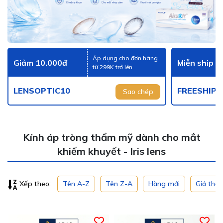
Áp dụng cho đơn hàng
Giảm 10.000đ
Miễn ship
từ 299K trở lên
LENSOPTIC10
FREESHIP
Sao chép
Kính áp tròng thẩm mỹ dành cho mắt
khiếm khuyết - Iris lens
Tên A-Z
Tên Z-A
Hàng mới
Giá thấ
Xếp theo: