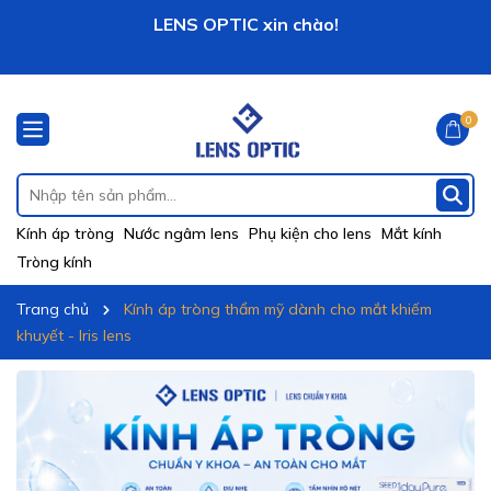
Vô vàng khuyến mãi hấp dẫn đang chờ đợi bạn!
LENS OPTIC xin chào!
0
Kính áp tròng
Nước ngâm lens
Phụ kiện cho lens
Mắt kính
Tròng kính
Trang chủ
Kính áp tròng thẩm mỹ dành cho mắt khiếm
khuyết - Iris lens