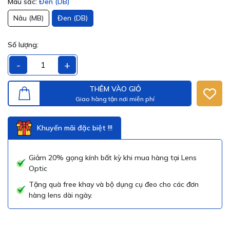
Màu sắc:
Đen (DB)
Nâu (MB)
Đen (DB)
Số lượng:
-
+
THÊM VÀO GIỎ
Giao hàng tận nơi miễn phí
Khuyến mãi đặc biệt !!!
Giảm 20% gọng kính bất kỳ khi mua hàng tại Lens
Optic
Tặng quà free khay và bộ dụng cụ đeo cho các đơn
hàng lens dài ngày.