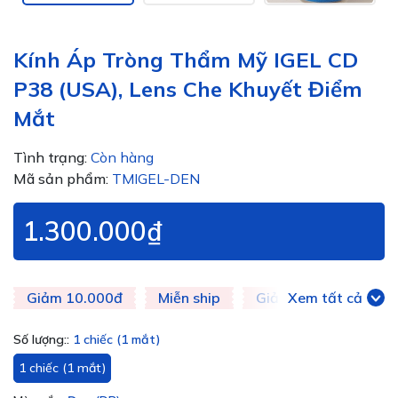
Kính Áp Tròng Thẩm Mỹ IGEL CD
P38 (USA), Lens Che Khuyết Điểm
Mắt
Tình trạng:
Còn hàng
Mã sản phẩm:
TMIGEL-DEN
1.300.000₫
Giảm 10.000đ
Miễn ship
Giảm 20k
Xem tất cả
Giảm 
Số lượng::
1 chiếc (1 mắt)
1 chiếc (1 mắt)