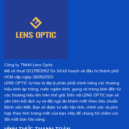
Xuất Xứ Hoa Kỳ (Made in USA):
Sản phẩm được sản xuất
theo quy trình kiểm soát gắt gao, đạt chứng nhận an toàn của
FDA (Cục Quản lý Thực phẩm và Dược phẩm Hoa Kỳ)
.
Khả Năng Che Phủ Tuyệt Đối:
Với công nghệ in màu đa
tầng,
lens che khuyết điểm mắt
IGEL giúp che lấp hoàn toàn
các vùng đục giác mạc, sẹo trắng (Leukoma), hay tình trạng
mắt không có mống mắt (Aniridia) do chấn thương hoặc bẩm
sinh.
Công ty TNHH Lens Optic
Tự Nhiên Như Mắt Thật:
Điểm mạnh của
Kính áp tròng
Mã số thuế 0317853952 Do Sở kế hoạch và đầu tư thành phố
thẩm mỹ IGEL CD P38 (USA)
là sự đa dạng về màu sắc và
HCM cấp ngày 26/05/2023
kích thước đồng tử (pupil). Kỹ thuật viên có thể tùy chỉnh để
LENS OPTIC tự hào là đại lý phân phối chính hãng các thương
lens tệp màu nhất với bên mắt lành còn lại, người đối diện rất
hiệu kính áp tròng, nước ngâm kính, gọng và tròng kính đến từ
khó nhận ra sự khác biệt.
các thương hiệu lớn trên thế giới. Đến với LENS OPTIC bạn sẽ
yên tâm bởi dịch vụ và đội ngũ đo khám mắt theo tiêu chuẩn
Chất Liệu Êm Ái Cho Mắt Yếu:
Vì mắt bị khuyết điểm
Bệnh viện Mắt. Bạn sẽ được tư vấn tận tình, chính xác và phù
thường nhạy cảm hơn mắt thường, IGEL CD P38 sử dụng vật
hợp theo tình trạng mắt của bạn. Hãy để chúng tôi chăm sóc
liệu có độ ngậm nước tối ưu (38% - 59%), đảm bảo sự mềm
đôi mắt bạn tỏa sáng.
mại và trao đổi oxy, giúp người đeo thoải mái suốt cả ngày
dài.
HÌNH THỨC THANH TOÁN