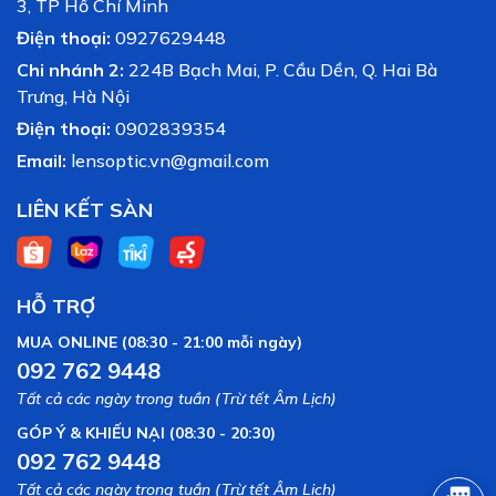
3, TP Hồ Chí Minh
1. Che phủ sẹo giác mạc
Điện thoại:
0927629448
(Corneal Scars)
Chi nhánh 2:
224B Bạch Mai, P. Cầu Dền, Q. Hai Bà
Trưng, Hà Nội
Những vết sẹo trắng đục trên giác mạc do chấn thương hoặc
viêm loét cũ thường khiến mắt bị mờ và mất thẩm mỹ nghiêm
Điện thoại:
0902839354
trọng.
Kính áp tròng thẩm mỹ IGEL CD P38 (USA)
với lớp
Email:
lensoptic.vn@gmail.com
màu nhân tạo sẽ che phủ hoàn toàn vùng sẹo này, tạo cảm
giác bề mặt mắt trong trẻo trở lại.
LIÊN KẾT SÀN
2. Khắc phục tình trạng đục
giác mạc và Đồng tử trắng
HỖ TRỢ
Đối với các trường hợp bị đục thủy tinh thể bẩm sinh, đục giác
mạc hoặc mắt bị teo nhãn cầu nhẹ khiến tròng đen chuyển
MUA ONLINE (08:30 - 21:00 mỗi ngày)
sang màu trắng/xám đục. Sản phẩm đóng vai trò là lớp "mặt
092 762 9448
nạ" y tế, tái tạo lại màu sắc tròng đen như người bình thường.
Tất cả các ngày trong tuần (Trừ tết Âm Lịch)
3. Chỉnh sửa đồng tử méo
GÓP Ý & KHIẾU NẠI (08:30 - 20:30)
mó, biến dạng
092 762 9448
Tất cả các ngày trong tuần (Trừ tết Âm Lịch)