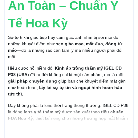
An Toàn – Chuẩn Y
Tế Hoa Kỳ
Sự tự ti khi giao tiếp hay cảm giác ánh nhìn bị soi mói do
những khuyết điểm như
sẹo giác mạc, mắt đục, đồng tử
méo
—đó là những rào cản tâm lý mà nhiều người phải đối
mặt.
Hiểu được nỗi niềm đó,
Kính áp tròng thẩm mỹ IGEL CD
P38 (USA)
đã ra đời không chỉ là một sản phẩm, mà là một
giải pháp chuyên dụng
giúp bạn che khuyết điểm mắt gần
như hoàn toàn,
lấy lại sự tự tin và ngoại hình hoàn hảo
tức thì.
Đây không phải là lens thời trang thông thường. IGEL CD P38
là dòng
lens y tế thẩm mỹ
được sản xuất theo
tiêu chuẩn
FDA Hoa Kỳ
, thiết kế riêng cho những trường hợp mắt khiếm
khuyết từ nhẹ đến nặng.
Hãy đọc tiếp để khám phá bí quyết chấm dứt sự tự ti và