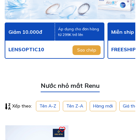
Áp dụng cho đơn hàng
Giảm 10.000đ
Miễn ship
từ 299K trở lên
LENSOPTIC10
FREESHIP
Sao chép
Nước nhỏ mắt Renu
Tên A-Z
Tên Z-A
Hàng mới
Giá thấ
Xếp theo: