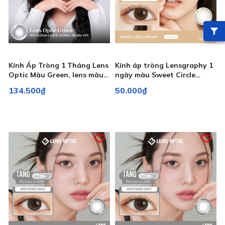
Kính Áp Tròng 1 Tháng Lens
Kính áp tròng Lensgraphy 1
Optic Màu Green, lens màu
ngày màu Sweet Circle
xanh có độ cận
Brown, lens nâu tự nhiên,
134.500₫
50.000₫
êm nhẹ