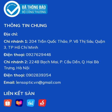
THÔNG TIN CHUNG
Địa chỉ:
Chi nhánh 1:
204 Trần Quốc Thảo, P. Võ Thị Sáu, Quận
3, TP Hồ Chí Minh
Điện thoại:
0927629448
Chi nhánh 2:
224B Bạch Mai, P. Cầu Dền, Q. Hai Bà
Trưng, Hà Nội
Điện thoại:
0902839354
Email:
lensoptic.vn@gmail.com
LIÊN KẾT SÀN