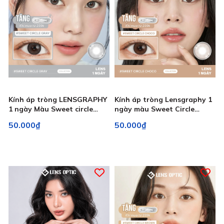
Kính áp tròng LENSGRAPHY
Kính áp tròng Lensgraphy 1
1 ngày Màu Sweet circle
ngày màu Sweet Circle
Gray, lens xám tự nhiên, đeo
Choco, lens nâu choco tự
50.000₫
50.000₫
êm
nhiên