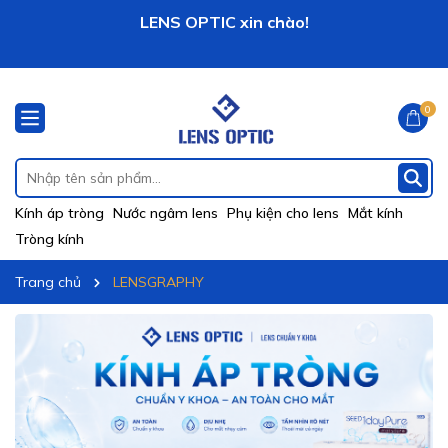
Vô vàng khuyến mãi hấp dẫn đang chờ đợi bạn!
LENS OPTIC xin chào!
0
Kính áp tròng
Nước ngâm lens
Phụ kiện cho lens
Mắt kính
Tròng kính
Trang chủ
LENSGRAPHY