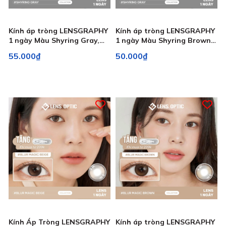
Kính áp tròng LENSGRAPHY
Kính áp tròng LENSGRAPHY
1 ngày Màu Shyring Gray,
1 ngày Màu Shyring Brown,
lens xám tự nhiên, trong
lens tone nâu tự nhiên, siêu
55.000₫
50.000₫
trẻo
trong
Kính Áp Tròng LENSGRAPHY
Kính áp tròng LENSGRAPHY