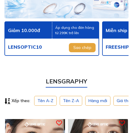
Áp dụng cho đơn hàng
Giảm 10.000đ
Miễn ship
từ 299K trở lên
LENSOPTIC10
FREESHIP
Sao chép
LENSGRAPHY
Tên A-Z
Tên Z-A
Hàng mới
Giá thấ
Xếp theo: