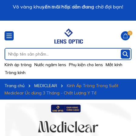
Vô vàng khuyến mãi hấp dẫn đang chờ đợi bạn!
LENS OPTIC xin chào!
0
Kính áp tròng
Nước ngâm lens
Phụ kiện cho lens
Mắt kính
Tròng kính
Trang chủ
MEDICLEAR
Kính Áp Tròng Trong Suốt
Mediclear Úc dùng 3 Tháng - Chất Lượng Y Tế