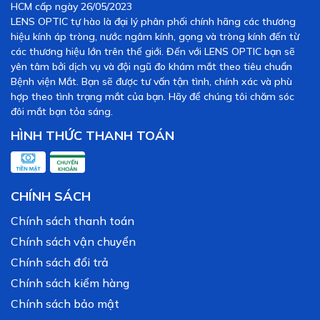
HCM cấp ngày 26/05/2023
hạn 1 tháng,
Mediclear
cho phép người dùng sử dụng liên tục
LENS OPTIC tự hào là đại lý phân phối chính hãng các thương
trong
3 tháng
(sau khi mở vỉ).
hiệu kính áp tròng, nước ngâm kính, gọng và tròng kính đến từ
Độ ẩm cao Và Độ mềm lý
các thương hiệu lớn trên thế giới. Đến với LENS OPTIC bạn sẽ
yên tâm bởi dịch vụ và đội ngũ đo khám mắt theo tiêu chuẩn
tưởng cho mắt nhạy cảm
Bệnh viện Mắt. Bạn sẽ được tư vấn tận tình, chính xác và phù
hợp theo tình trạng mắt của bạn. Hãy để chúng tôi chăm sóc
Mediclear sử dụng vật liệu cao cấp, đạt độ mềm mại và độ ẩm
đôi mắt bạn tỏa sáng.
tối ưu, giúp:
HÌNH THỨC THANH TOÁN
Giảm ma sát:
Kính lướt êm trên giác mạc, loại bỏ cảm giác
cộm xốn
(pain point của người dùng).
Kéo dài thời gian đeo:
Phù hợp với những người làm việc
CHÍNH SÁCH
lâu trước máy tính hoặc trong môi trường máy lạnh, giúp giải
Chính sách thanh toán
quyết nỗi lo khô mắt khi đeo lens.
Chính sách vận chuyển
Thiết kế trong suốt – Tự
Chính sách đổi trả
nhiên tuyệt đối
Chính sách kiểm hàng
Chính sách bảo mật
Sản phẩm
không màu – không họa tiết
, đáp ứng hoàn hảo