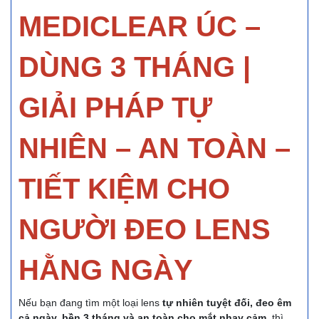
MEDICLEAR ÚC –
DÙNG 3 THÁNG |
GIẢI PHÁP TỰ
NHIÊN – AN TOÀN –
TIẾT KIỆM CHO
NGƯỜI ĐEO LENS
HẰNG NGÀY
Nếu
bạn đang tìm một loại lens
tự nhiên tuyệt đối, đeo êm
cả ngày, bền 3 tháng và an toàn cho mắt nhạy cảm
, thì