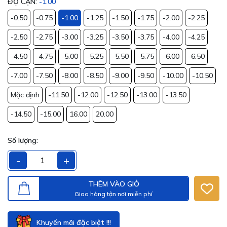
ĐỘ CẬN:
-1.00
-0.50
-0.75
-1.00
-1.25
-1.50
-1.75
-2.00
-2.25
-2.50
-2.75
-3.00
-3.25
-3.50
-3.75
-4.00
-4.25
-4.50
-4.75
-5.00
-5.25
-5.50
-5.75
-6.00
-6.50
-7.00
-7.50
-8.00
-8.50
-9.00
-9.50
-10.00
-10.50
Mặc định
-11.50
-12.00
-12.50
-13.00
-13.50
-14.50
-15.00
16.00
20.00
Số lượng:
-
+
THÊM VÀO GIỎ
Giao hàng tận nơi miễn phí
Khuyến mãi đặc biệt !!!