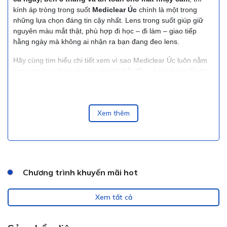
kính áp tròng trong suốt
Mediclear Úc
chính là một trong
những lựa chọn đáng tin cậy nhất. Lens trong suốt giúp giữ
nguyên màu mắt thật, phù hợp đi học – đi làm – giao tiếp
hằng ngày mà không ai nhận ra bạn đang đeo lens.
Hãy cùng tìm h
iểu chi tiết xem vì sao Mediclear Úc luôn nằm
trong top lựa chọn của người mới bắt đầu và người muốn tìm
một loại lens
bền – êm – tiết kiệm
.
1. Kính Áp Tròng
Xem thêm
Mediclear Úc – Giải Pháp
Thị Lực 3 Tháng Toàn
Diện
Chương trình khuyến mãi hot
Kính áp tròng Mediclear
là dòng
clear lens (trong suốt)
nổi
Xem tất cả
tiếng được sản xuất tại
Úc
, mang đến một lựa chọn thay thế
cao cấp cho kính gọng truyền thống. Được thiết kế chuyên