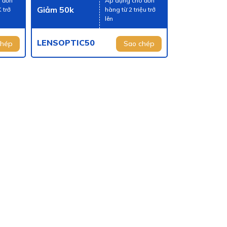
 đơn
Áp dụng cho đơn
Giảm 50k
 trở
hàng từ 2 triệu trở
lên
LENSOPTIC50
chép
Sao chép