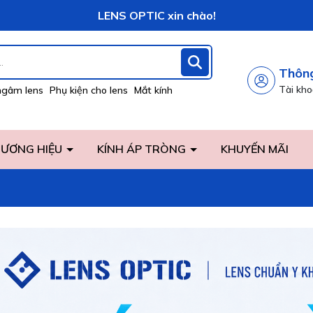
Vô vàng khuyến mãi hấp dẫn đang chờ đợi bạn!
LENS OPTIC xin chào!
Thông
Tài kh
ngâm lens
Phụ kiện cho lens
Mắt kính
ƯƠNG HIỆU
KÍNH ÁP TRÒNG
KHUYẾN MÃI