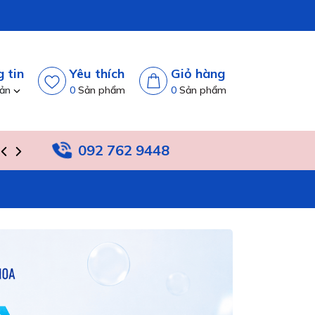
 tin
Yêu thích
Giỏ hàng
oản
0
Sản phẩm
0
Sản phẩm
092 762 9448
TIN TỨC
HỆ THỐNG