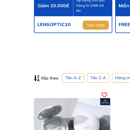
Áp dụng cho đơn
Giảm 10.000đ
Miễn
hàng từ 299K trở
lên
LENSOPTIC10
FRE
Sao chép
Tên A-Z
Tên Z-A
Hàng m
Xếp theo: