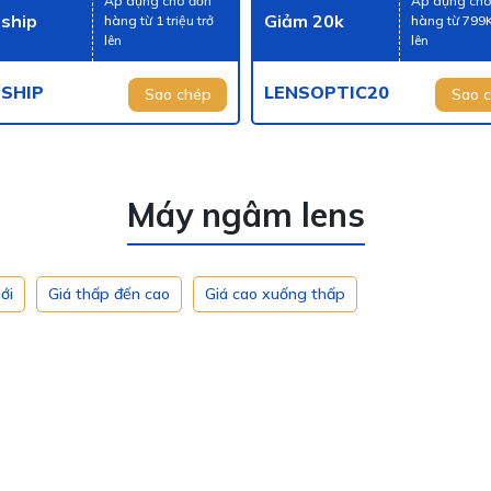
Áp dụng cho đơn
Áp dụng cho
 ship
Giảm 20k
hàng từ 1 triệu trở
hàng từ 799K
lên
lên
ESHIP
LENSOPTIC20
Sao chép
Sao 
Máy ngâm lens
ới
Giá thấp đến cao
Giá cao xuống thấp