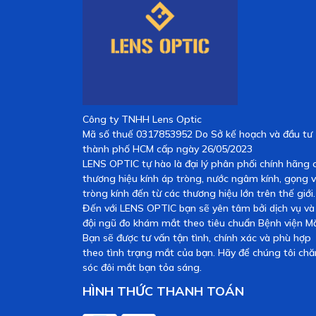
Công ty TNHH Lens Optic
Mã số thuế 0317853952 Do Sở kế hoạch và đầu tư
thành phố HCM cấp ngày 26/05/2023
LENS OPTIC tự hào là đại lý phân phối chính hãng 
thương hiệu kính áp tròng, nước ngâm kính, gọng 
tròng kính đến từ các thương hiệu lớn trên thế giới.
Đến với LENS OPTIC bạn sẽ yên tâm bởi dịch vụ và
đội ngũ đo khám mắt theo tiêu chuẩn Bệnh viện Mắ
Bạn sẽ được tư vấn tận tình, chính xác và phù hợp
theo tình trạng mắt của bạn. Hãy để chúng tôi ch
sóc đôi mắt bạn tỏa sáng.
HÌNH THỨC THANH TOÁN