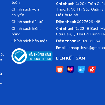
toán
Chi nhánh 1:
204 Trần Quố
Chính sách vận
Thảo, P. Võ Thị Sáu, Quận 3
chuyển
Hồ Chí Minh
Chính sách đổi trả
Điện thoại:
0927629448
Chính sách kiểm
Chi nhánh 2:
224B Bạch Mai
hàng
Cầu Dền, Q. Hai Bà Trưng, H
Chính sách bảo mật
Điện thoại:
0902839354
Email:
lensoptic.vn@gmail.
các
LIÊN KẾT SÀN
và
t.
ăm