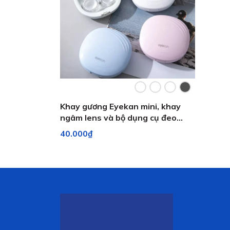
Khay gương Eyekan mini, khay
ngâm lens và bộ dụng cụ đeo
lens - Lens Optic
40.000₫