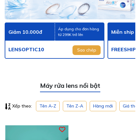
Áp dụng cho đơn hàng
Giảm 10.000đ
Miễn ship
từ 299K trở lên
LENSOPTIC10
FREESHIP
Sao chép
Máy rửa lens nổi bật
Tên A-Z
Tên Z-A
Hàng mới
Giá thấ
Xếp theo: