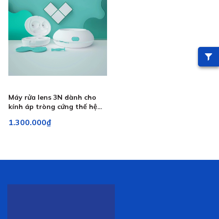
Máy rửa lens 3N dành cho
kính áp tròng cứng thế hệ
mới, máy rửa dành cho lens
1.300.000₫
Ortho K