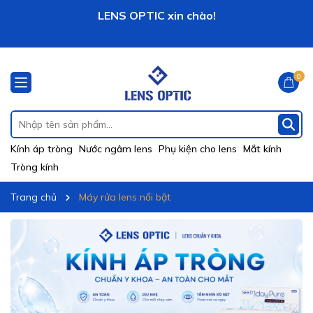
Vô vàng khuyến mãi hấp dẫn đang chờ đợi bạn!
LENS OPTIC xin chào!
0
Kính áp tròng
Nước ngâm lens
Phụ kiện cho lens
Mắt kính
Tròng kính
Trang chủ
Máy rửa lens nổi bật