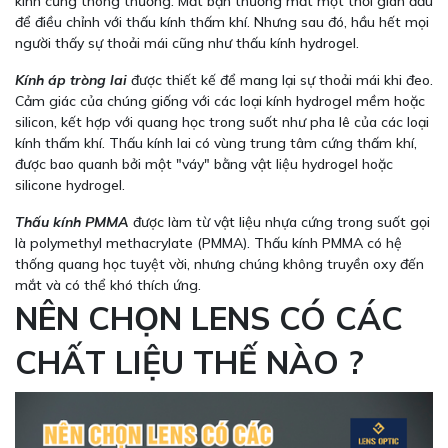
kính cứng thông thường. Mắt bạn thường mất một thời gian đầu
để điều chỉnh với thấu kính thấm khí. Nhưng sau đó, hầu hết mọi
người thấy sự thoải mái cũng như thấu kính hydrogel.
Kính áp tròng lai
được thiết kế để mang lại sự thoải mái khi đeo.
Cảm giác của chúng giống với các loại kính hydrogel mềm hoặc
silicon, kết hợp với quang học trong suốt như pha lê của các loại
kính thấm khí. Thấu kính lai có vùng trung tâm cứng thấm khí,
được bao quanh bởi một "váy" bằng vật liệu hydrogel hoặc
silicone hydrogel.
Thấu kính PMMA
được làm từ vật liệu nhựa cứng trong suốt gọi
là polymethyl methacrylate (PMMA). Thấu kính PMMA có hệ
thống quang học tuyệt vời, nhưng chúng không truyền oxy đến
mắt và có thể khó thích ứng.
NÊN CHỌN LENS CÓ CÁC
CHẤT LIỆU THẾ NÀO ?