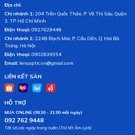
Địa chỉ:
Chi nhánh 1:
204 Trần Quốc Thảo, P. Võ Thị Sáu, Quận
3, TP Hồ Chí Minh
Điện thoại:
0927629448
Chi nhánh 2:
224B Bạch Mai, P. Cầu Dền, Q. Hai Bà
Trưng, Hà Nội
Điện thoại:
0902839354
Email:
lensoptic.vn@gmail.com
LIÊN KẾT SÀN
HỖ TRỢ
MUA ONLINE (08:30 - 21:00 mỗi ngày)
092 762 9448
Tất cả các ngày trong tuần (Trừ tết Âm Lịch)