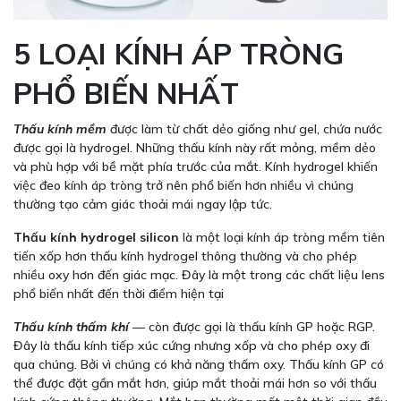
5 LOẠI KÍNH ÁP TRÒNG
PHỔ BIẾN NHẤT
Thấu kính mềm
được làm từ chất dẻo giống như gel, chứa nước
được gọi là hydrogel. Những thấu kính này rất mỏng, mềm dẻo
và phù hợp với bề mặt phía trước của mắt. Kính hydrogel khiến
việc đeo kính áp tròng trở nên phổ biến hơn nhiều vì chúng
thường tạo cảm giác thoải mái ngay lập tức.
Thấu kính hydrogel silicon
là một loại kính áp tròng mềm tiên
tiến xốp hơn thấu kính hydrogel thông thường và cho phép
nhiều oxy hơn đến giác mạc. Đây là một trong các chất liệu lens
phổ biến nhất đến thời điểm hiện tại
Thấu kính thấm khí
— còn được gọi là thấu kính GP hoặc RGP.
Đây là thấu kính tiếp xúc cứng nhưng xốp và cho phép oxy đi
qua chúng. Bởi vì chúng có khả năng thấm oxy. Thấu kính GP có
thể được đặt gần mắt hơn, giúp mắt thoải mái hơn so với thấu