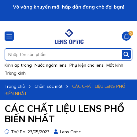
Vô vàng khuyến mãi hấp dẫn đang chờ đợi bạn!
LENS OPTIC xin chào!
0
Kính áp tròng
Nước ngâm lens
Phụ kiện cho lens
Mắt kính
Tròng kính
Trang chủ
Chăm sóc mắt
CÁC CHẤT LIỆU LENS PHỔ
BIẾN NHẤT
CÁC CHẤT LIỆU LENS PHỔ
BIẾN NHẤT
Thứ Ba, 23/05/2023
Lens Optic