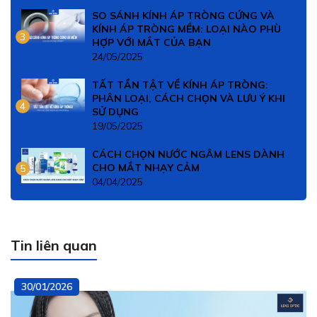
SO SÁNH KÍNH ÁP TRÒNG CỨNG VÀ
KÍNH ÁP TRÒNG MỀM: LOẠI NÀO PHÙ
3
HỢP VỚI MẮT CỦA BẠN
24/05/2025
TẤT TẦN TẬT VỀ KÍNH ÁP TRÒNG:
PHÂN LOẠI, CÁCH CHỌN VÀ LƯU Ý KHI
4
SỬ DỤNG
19/05/2025
CÁCH CHỌN NƯỚC NGÂM LENS DÀNH
CHO MẮT NHẠY CẢM
5
04/04/2025
Tin liên quan
30/01/2026