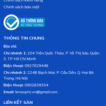
Chính sách kiểm hàng
Chính sách bảo mật
THÔNG TIN CHUNG
Địa chỉ:
Chi nhánh 1:
204 Trần Quốc Thảo, P. Võ Thị Sáu, Quận
3, TP Hồ Chí Minh
Điện thoại:
0927629448
Chi nhánh 2:
224B Bạch Mai, P. Cầu Dền, Q. Hai Bà
Trưng, Hà Nội
Điện thoại:
0902839354
Email:
lensoptic.vn@gmail.com
LIÊN KẾT SÀN