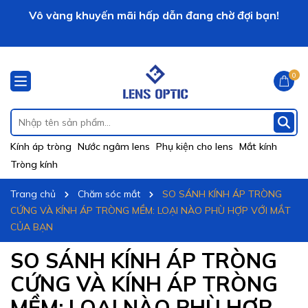
Vô vàng khuyến mãi hấp dẫn đang chờ đợi bạn!
LENS OPTIC xin chào!
0
Kính áp tròng
Nước ngâm lens
Phụ kiện cho lens
Mắt kính
Tròng kính
Trang chủ
Chăm sóc mắt
SO SÁNH KÍNH ÁP TRÒNG
CỨNG VÀ KÍNH ÁP TRÒNG MỀM: LOẠI NÀO PHÙ HỢP VỚI MẮT
CỦA BẠN
SO SÁNH KÍNH ÁP TRÒNG
CỨNG VÀ KÍNH ÁP TRÒNG
MỀM: LOẠI NÀO PHÙ HỢP