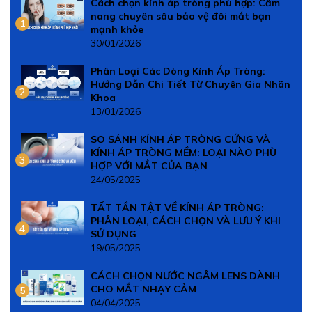
Cách chọn kính áp tròng phù hợp: Cẩm
nang chuyên sâu bảo vệ đôi mắt bạn
1
mạnh khỏe
30/01/2026
Phân Loại Các Dòng Kính Áp Tròng:
Hướng Dẫn Chi Tiết Từ Chuyên Gia Nhãn
2
Khoa
13/01/2026
SO SÁNH KÍNH ÁP TRÒNG CỨNG VÀ
KÍNH ÁP TRÒNG MỀM: LOẠI NÀO PHÙ
3
HỢP VỚI MẮT CỦA BẠN
24/05/2025
TẤT TẦN TẬT VỀ KÍNH ÁP TRÒNG:
PHÂN LOẠI, CÁCH CHỌN VÀ LƯU Ý KHI
4
SỬ DỤNG
19/05/2025
CÁCH CHỌN NƯỚC NGÂM LENS DÀNH
CHO MẮT NHẠY CẢM
5
04/04/2025