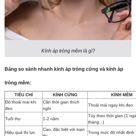
Kính áp tròng mềm là gì?
Bảng so sánh nhanh kính áp tròng cứng và kính áp
tròng mềm:
TIÊU CHÍ
KÍNH CỨNG
KÍNH MỀM
Độ thoải mái khi
Cần thời gian thích
Thoải mái ngay khi đeo
đeo
nghi
Tùy theo thời gian (1 ngà
Tuổi thọ
1-2 năm
tháng,..)
Cao, đặc biệt với loạn
Hiệu quả thị lực
Trong mức độ nhất định
thị