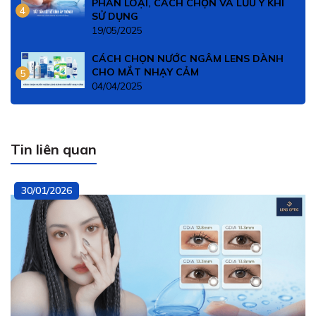
PHÂN LOẠI, CÁCH CHỌN VÀ LƯU Ý KHI
4
SỬ DỤNG
19/05/2025
CÁCH CHỌN NƯỚC NGÂM LENS DÀNH
CHO MẮT NHẠY CẢM
5
04/04/2025
Tin liên quan
30/01/2026