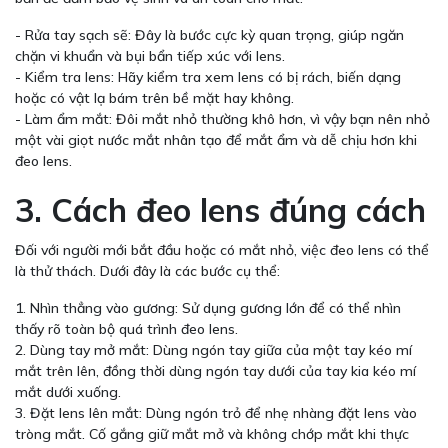
- Rửa tay sạch sẽ: Đây là bước cực kỳ quan trọng, giúp ngăn
chặn vi khuẩn và bụi bẩn tiếp xúc với lens.
- Kiểm tra lens: Hãy kiểm tra xem lens có bị rách, biến dạng
hoặc có vật lạ bám trên bề mặt hay không.
- Làm ẩm mắt: Đôi mắt nhỏ thường khô hơn, vì vậy bạn nên nhỏ
một vài giọt nước mắt nhân tạo để mắt ẩm và dễ chịu hơn khi
đeo lens.
3. Cách đeo lens đúng cách
Đối với người mới bắt đầu hoặc có mắt nhỏ, việc đeo lens có thể
là thử thách. Dưới đây là các bước cụ thể:
1. Nhìn thẳng vào gương: Sử dụng gương lớn để có thể nhìn
thấy rõ toàn bộ quá trình đeo lens.
2. Dùng tay mở mắt: Dùng ngón tay giữa của một tay kéo mí
mắt trên lên, đồng thời dùng ngón tay dưới của tay kia kéo mí
mắt dưới xuống.
3. Đặt lens lên mắt: Dùng ngón trỏ để nhẹ nhàng đặt lens vào
tròng mắt. Cố gắng giữ mắt mở và không chớp mắt khi thực