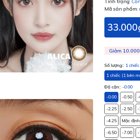
Tình trạng:
Còn
Mã sản phẩm:
33.000
Giảm 10.000
Số lượng::
1 chiế
1 chiếc (1 bên m
Độ cận::
-0.00
-0.00
-0.50
-
-2.25
-2.50
-
-4.25
Mặc định
-6.50
-7.00
-