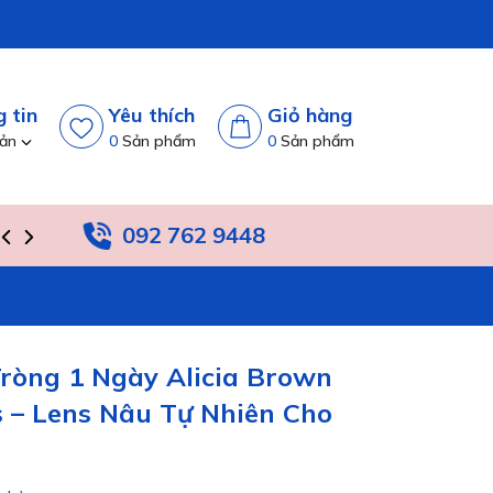
 tin
Yêu thích
Giỏ hàng
oản
0
Sản phẩm
0
Sản phẩm
092 762 9448
TIN TỨC
HỆ THỐNG
ròng 1 Ngày Alicia Brown
is – Lens Nâu Tự Nhiên Cho