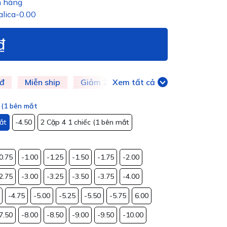
 hàng
alica-0.00
₫
đ
Miễn ship
Giảm 20k
Xem tất cả
Giảm 50k
c (1 bên mắt
ắt
-4.50
2 Cặp 4 1 chiếc (1 bên mắt
0.75
-1.00
-1.25
-1.50
-1.75
-2.00
2.75
-3.00
-3.25
-3.50
-3.75
-4.00
-4.75
-5.00
-5.25
-5.50
-5.75
6.00
7.50
-8.00
-8.50
-9.00
-9.50
-10.00