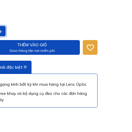
+
THÊM VÀO GIỎ
Giao hàng tận nơi miễn phí
ãi đặc biệt !!!
ọng kính bất kỳ khi mua hàng tại Lens Optic
ree khay và bộ dụng cụ đeo cho các đơn hàng
ày.