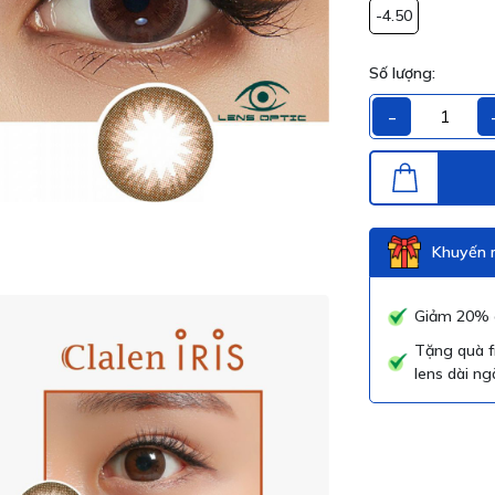
-4.50
Số lượng:
-
Khuyến m
Giảm 20% g
Tặng quà f
lens dài ng