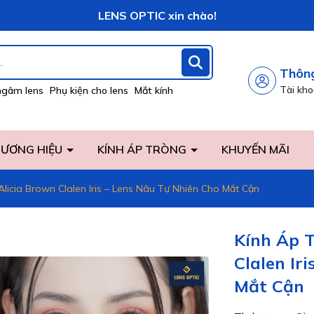
Vô vàng khuyến mãi hấp dẫn đang chờ đợi bạn!
LENS OPTIC xin chào!
Thông
Tài kh
ngâm lens
Phụ kiện cho lens
Mắt kính
ƯƠNG HIỆU
KÍNH ÁP TRÒNG
KHUYẾN MÃI
licia Brown Clalen Iris – Lens Nâu Tự Nhiên Cho Mắt Cận
Kính Áp T
Clalen Ir
Mắt Cận