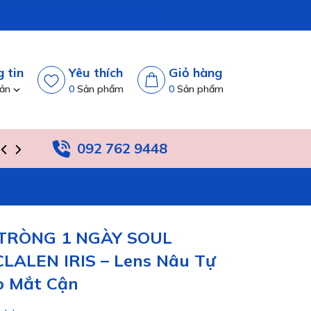
 tin
Yêu thích
Giỏ hàng
oản
0
Sản phẩm
0
Sản phẩm
092 762 9448
TIN TỨC
HỆ THỐNG
 TRÒNG 1 NGÀY SOUL
ALEN IRIS – Lens Nâu Tự
o Mắt Cận