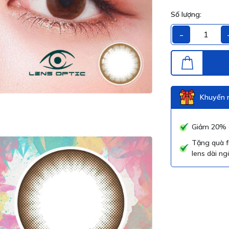
Số lượng:
-
Khuyến m
Giảm 20% g
Tặng quà f
lens dài ng