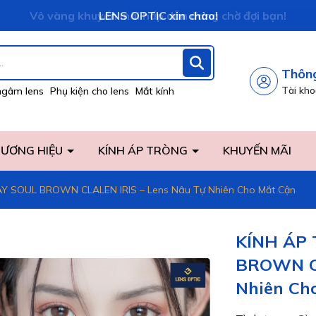
Vô vàng khuyến mãi hấp dẫn đang chờ đợi bạn!
LENS OPTIC xin chào!
Thông
Tài kh
ngâm lens
Phụ kiện cho lens
Mắt kính
ƯƠNG HIỆU
KÍNH ÁP TRÒNG
KHUYẾN MÃI
Y SOUL BROWN CLALEN IRIS – Lens Nâu Tự Nhiên Cho Mắt Cận
KÍNH ÁP
BROWN CL
Nhiên Ch