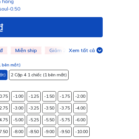
 hàng
soul-0.50
₫
đ
Miễn ship
Giảm 20k
Xem tất cả
Giảm 50k
(1 bên mắt)
ắt)
2 Cặp 4 1 chiếc (1 bên mắt)
0.75
-1.00
-1.25
-1.50
-1.75
-2.00
2.75
-3.00
-3.25
-3.50
-3.75
-4.00
4.75
-5.00
-5.25
-5.50
-5.75
-6.00
7.50
-8.00
-8.50
-9.00
-9.50
-10.00