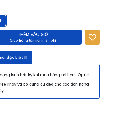
+
THÊM VÀO GIỎ
Giao hàng tận nơi miễn phí
ãi đặc biệt !!!
ọng kính bất kỳ khi mua hàng tại Lens Optic
ree khay và bộ dụng cụ đeo cho các đơn hàng
ày.