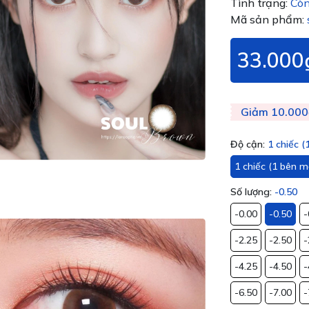
Tình trạng:
Còn
Mã sản phẩm:
33.000
Giảm 10.000
Độ cận:
1 chiếc 
1 chiếc (1 bên m
Số lượng:
-0.50
-0.00
-0.50
-
-2.25
-2.50
-
-4.25
-4.50
-
-6.50
-7.00
-