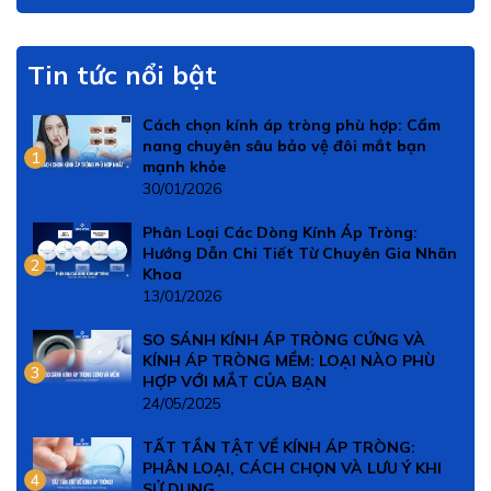
Tin tức nổi bật
Cách chọn kính áp tròng phù hợp: Cẩm
nang chuyên sâu bảo vệ đôi mắt bạn
1
mạnh khỏe
30/01/2026
Phân Loại Các Dòng Kính Áp Tròng:
Hướng Dẫn Chi Tiết Từ Chuyên Gia Nhãn
2
Khoa
13/01/2026
SO SÁNH KÍNH ÁP TRÒNG CỨNG VÀ
KÍNH ÁP TRÒNG MỀM: LOẠI NÀO PHÙ
3
HỢP VỚI MẮT CỦA BẠN
24/05/2025
TẤT TẦN TẬT VỀ KÍNH ÁP TRÒNG:
PHÂN LOẠI, CÁCH CHỌN VÀ LƯU Ý KHI
4
SỬ DỤNG