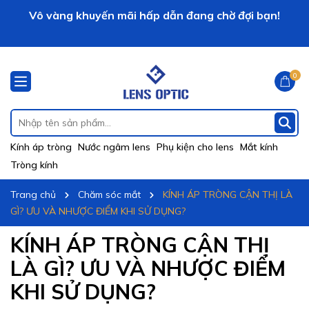
Vô vàng khuyến mãi hấp dẫn đang chờ đợi bạn!
LENS OPTIC xin chào!
0
Kính áp tròng
Nước ngâm lens
Phụ kiện cho lens
Mắt kính
Tròng kính
Trang chủ
Chăm sóc mắt
KÍNH ÁP TRÒNG CẬN THỊ LÀ
GÌ? ƯU VÀ NHƯỢC ĐIỂM KHI SỬ DỤNG?
KÍNH ÁP TRÒNG CẬN THỊ
LÀ GÌ? ƯU VÀ NHƯỢC ĐIỂM
KHI SỬ DỤNG?