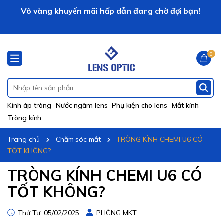
Vô vàng khuyến mãi hấp dẫn đang chờ đợi bạn!
LENS OPTIC xin chào!
0
Kính áp tròng
Nước ngâm lens
Phụ kiện cho lens
Mắt kính
Tròng kính
Trang chủ
Chăm sóc mắt
TRÒNG KÍNH CHEMI U6 CÓ
TỐT KHÔNG?
TRÒNG KÍNH CHEMI U6 CÓ
TỐT KHÔNG?
Thứ Tư, 05/02/2025
PHÒNG MKT