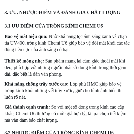
3. ƯU, NHƯỢC ĐIỂM VÀ ĐÁNH GIÁ CHÂT LƯỢNG
3.1 ƯU ĐIỂM CỦA TRÒNG KÍNH CHEMI U6
Bảo vệ mắt hiệu quả:
Nhờ khả năng lọc ánh sáng xanh và chặn
tia UV400, tròng kính Chemi U6 giúp bảo vệ đôi mắt khỏi các tác
động tiêu cực của ánh sáng có hại.
Thiết kế mỏng nhẹ:
Sản phẩm mang lại cảm giác thoải mái khi
đeo, phù hợp với những người phải sử dụng kính trong thời gian
dài, đặc biệt là dân văn phòng.
Khả năng chống trầy xước cao:
Lớp phủ HMC giúp bảo vệ
tròng kính khỏi những vết trầy xước, giữ cho hình ảnh hiển thị
luôn rõ nét.
Giá thành cạnh tranh:
So với một số dòng tròng kính cao cấp
khác, Chemi U6 thường có mức giá hợp lý, là lựa chọn tiết kiệm
mà vẫn đảm bảo chất lượng.
3.2 NHƯỢC ĐIỂM CỦA TRÒNG KÍNH CHEMI U6