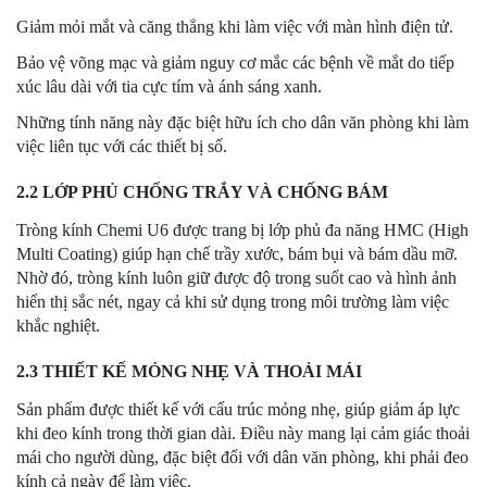
Giảm mỏi mắt và căng thẳng khi làm việc với màn hình điện tử.
Bảo vệ võng mạc và giảm nguy cơ mắc các bệnh về mắt do tiếp
xúc lâu dài với tia cực tím và ánh sáng xanh.
Những tính năng này đặc biệt hữu ích cho dân văn phòng khi làm
việc liên tục với các thiết bị số.
2.2 LỚP PHỦ CHỐNG TRẮY VÀ CHỐNG BÁM
Tròng kính Chemi U6 được trang bị lớp phủ đa năng HMC (High
Multi Coating) giúp hạn chế trầy xước, bám bụi và bám dầu mỡ.
Nhờ đó, tròng kính luôn giữ được độ trong suốt cao và hình ảnh
hiển thị sắc nét, ngay cả khi sử dụng trong môi trường làm việc
khắc nghiệt.
2.3 THIẾT KẾ MỎNG NHẸ VÀ THOẢI MÁI
Sản phẩm được thiết kế với cấu trúc mỏng nhẹ, giúp giảm áp lực
khi đeo kính trong thời gian dài. Điều này mang lại cảm giác thoải
mái cho người dùng, đặc biệt đối với dân văn phòng, khi phải đeo
kính cả ngày để làm việc.