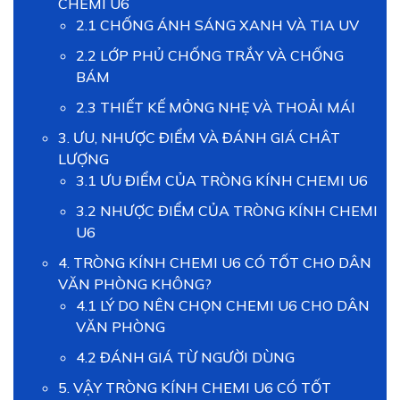
CHEMI U6
2.1 CHỐNG ÁNH SÁNG XANH VÀ TIA UV
2.2 LỚP PHỦ CHỐNG TRẮY VÀ CHỐNG
BÁM
2.3 THIẾT KẾ MỎNG NHẸ VÀ THOẢI MÁI
3. ƯU, NHƯỢC ĐIỂM VÀ ĐÁNH GIÁ CHÂT
LƯỢNG
3.1 ƯU ĐIỂM CỦA TRÒNG KÍNH CHEMI U6
3.2 NHƯỢC ĐIỂM CỦA TRÒNG KÍNH CHEMI
U6
4. TRÒNG KÍNH CHEMI U6 CÓ TỐT CHO DÂN
VĂN PHÒNG KHÔNG?
4.1 LÝ DO NÊN CHỌN CHEMI U6 CHO DÂN
VĂN PHÒNG
4.2 ĐÁNH GIÁ TỪ NGƯỜI DÙNG
5. VẬY TRÒNG KÍNH CHEMI U6 CÓ TỐT