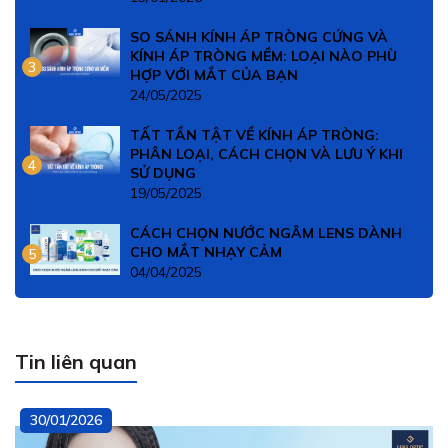
SO SÁNH KÍNH ÁP TRÒNG CỨNG VÀ
KÍNH ÁP TRÒNG MỀM: LOẠI NÀO PHÙ
3
HỢP VỚI MẮT CỦA BẠN
24/05/2025
TẤT TẦN TẬT VỀ KÍNH ÁP TRÒNG:
PHÂN LOẠI, CÁCH CHỌN VÀ LƯU Ý KHI
4
SỬ DỤNG
19/05/2025
CÁCH CHỌN NƯỚC NGÂM LENS DÀNH
CHO MẮT NHẠY CẢM
5
04/04/2025
Tin liên quan
30/01/2026