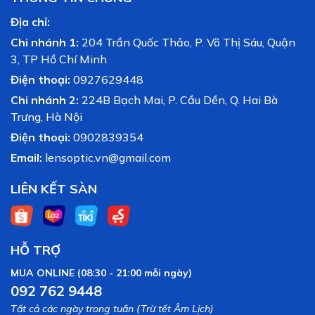
Địa chỉ:
Chi nhánh 1:
204 Trần Quốc Thảo, P. Võ Thị Sáu, Quận
3, TP Hồ Chí Minh
Điện thoại:
0927629448
Chi nhánh 2:
224B Bạch Mai, P. Cầu Dền, Q. Hai Bà
Trưng, Hà Nội
Điện thoại:
0902839354
Email:
lensoptic.vn@gmail.com
LIÊN KẾT SÀN
HỖ TRỢ
MUA ONLINE (08:30 - 21:00 mỗi ngày)
092 762 9448
Tất cả các ngày trong tuần (Trừ tết Âm Lịch)