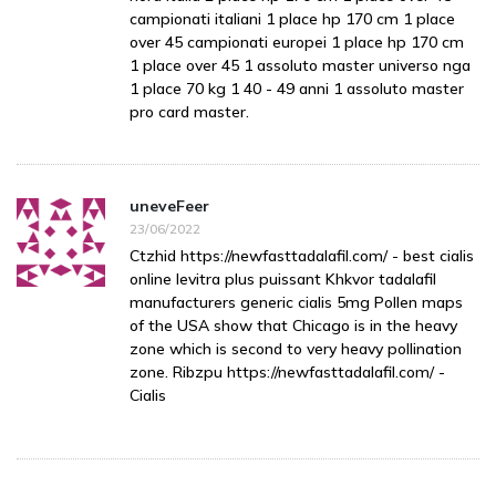
campionati italiani 1 place hp 170 cm 1 place
over 45 campionati europei 1 place hp 170 cm
1 place over 45 1 assoluto master universo nga
1 place 70 kg 1 40 - 49 anni 1 assoluto master
pro card master.
uneveFeer
23/06/2022
Ctzhid https://newfasttadalafil.com/ - best cialis
online levitra plus puissant Khkvor tadalafil
manufacturers generic cialis 5mg Pollen maps
of the USA show that Chicago is in the heavy
zone which is second to very heavy pollination
zone. Ribzpu https://newfasttadalafil.com/ -
Cialis