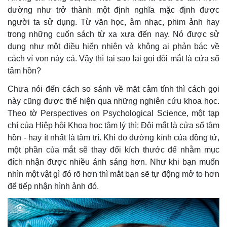
dường như trở thành một định nghĩa mặc định được
người ta sử dụng. Từ văn học, âm nhạc, phim ảnh hay
trong những cuốn sách từ xa xưa đến nay. Nó được sử
dụng như một điều hiển nhiên và không ai phản bác về
cách ví von này cả. Vậy thì tại sao lại gọi đôi mắt là cửa sổ
tâm hồn?
Chưa nói đến cách so sánh về mặt cảm tính thì cách gọi
này cũng được thể hiện qua những nghiên cứu khoa học.
Theo tờ Perspectives on Psychological Science, một tạp
chí của Hiệp hội Khoa học tâm lý thì: Đôi mắt là cửa sổ tâm
hồn - hay ít nhất là tâm trí. Khi đo đường kính của đồng tử,
một phần của mắt sẽ thay đổi kích thước để nhằm mục
đích nhận được nhiều ánh sáng hơn. Như khi bạn muốn
nhìn một vật gì đó rõ hơn thì mắt bạn sẽ tự động mở to hơn
để tiếp nhận hình ảnh đó.