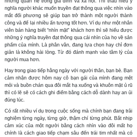
những quan hệ trong gia đình và xã hội. Thì thấu hiểu ý
nghĩa người khác muốn truyền đạt thông qua việc nhìn vào
mắt đối phương sẽ giúp bạn trở thành một người thành
công và để lại nhiều ấn tượng tốt hơn. Ví dụ như một nhân
viên bán hàng biết “nhìn mặt” khách hơn thì sẽ hiểu được
những ý nghĩa truyền đạt thông qua cái nhìn của họ về sản
phẩm của mình. Là phân vân, đang lựa chọn hay chỉ đơn
giản là không hài lòng. Từ đó đánh mạnh vào tâm lý của
người mua hơn.
Hay trong giao tiếp hằng ngày với người thân, bạn bè. Bạn
cảm nhận được hôm nay cô bạn gái của mình đang mệt
mỏi và buồn chán qua đôi mắt hạ xuống và khuôn mặt ủ rũ
thì có lẽ sẽ có cách ghi điểm bằng cách dỗ dành hay an ủi
đúng lúc.
Có rất nhiều ví dụ trong cuộc sống mà chính bạn đang trải
nghiệm từng ngày, từng giờ, thậm chí từng phút. Bắt nhịp
cảm xúc của một người bằng cách nhìn vào đôi mất họ
chính là cách giao tiếp chạm sâu đến trái tim nhất mà có