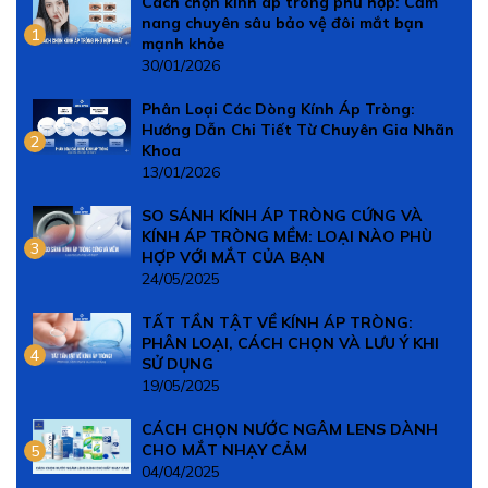
Cách chọn kính áp tròng phù hợp: Cẩm
nang chuyên sâu bảo vệ đôi mắt bạn
1
mạnh khỏe
30/01/2026
Phân Loại Các Dòng Kính Áp Tròng:
Hướng Dẫn Chi Tiết Từ Chuyên Gia Nhãn
2
Khoa
13/01/2026
SO SÁNH KÍNH ÁP TRÒNG CỨNG VÀ
KÍNH ÁP TRÒNG MỀM: LOẠI NÀO PHÙ
3
HỢP VỚI MẮT CỦA BẠN
24/05/2025
TẤT TẦN TẬT VỀ KÍNH ÁP TRÒNG:
PHÂN LOẠI, CÁCH CHỌN VÀ LƯU Ý KHI
4
SỬ DỤNG
19/05/2025
CÁCH CHỌN NƯỚC NGÂM LENS DÀNH
CHO MẮT NHẠY CẢM
5
04/04/2025