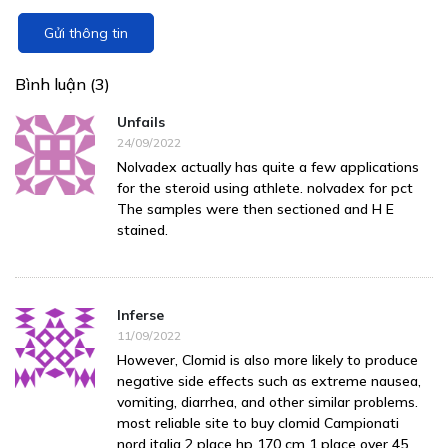
Gửi thông tin
Bình luận (3)
Unfails
24/09/2022
Nolvadex actually has quite a few applications
for the steroid using athlete. nolvadex for pct
The samples were then sectioned and H E
stained.
Inferse
11/09/2022
However, Clomid is also more likely to produce
negative side effects such as extreme nausea,
vomiting, diarrhea, and other similar problems.
most reliable site to buy clomid Campionati
nord italia 2 place hp 170 cm 1 place over 45