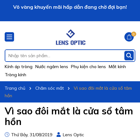
Vô vàng khuyến mãi hấp dẫn đang chờ đợi bạn!
LENS OPTIC xin chào!
0
Kính áp tròng
Nước ngâm lens
Phụ kiện cho lens
Mắt kính
Tròng kính
Trang chủ
Chăm sóc mắt
Vì sao đôi mắt là cửa sổ tâm
hồn
Vì sao đôi mắt là cửa sổ tâm
hồn
Thứ Bảy, 31/08/2019
Lens Optic