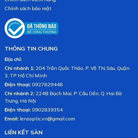
Chính sách bảo mật
THÔNG TIN CHUNG
Địa chỉ:
Chi nhánh 1:
204 Trần Quốc Thảo, P. Võ Thị Sáu, Quận
3, TP Hồ Chí Minh
Điện thoại:
0927629448
Chi nhánh 2:
224B Bạch Mai, P. Cầu Dền, Q. Hai Bà
Trưng, Hà Nội
Điện thoại:
0902839354
Email:
lensoptic.vn@gmail.com
LIÊN KẾT SÀN