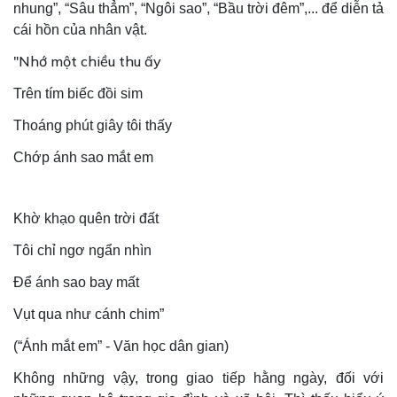
nhung”, “Sâu thẳm”, “Ngôi sao”, “Bầu trời đêm”,... để diễn tả
cái hồn của nhân vật.
"Nhớ một chiều thu ấy
Trên tím biếc đồi sim
Thoáng phút giây tôi thấy
Chớp ánh sao mắt em
Khờ khạo quên trời đất
Tôi chỉ ngơ ngẩn nhìn
Để ánh sao bay mất
Vụt qua như cánh chim”
(“Ánh mắt em” - Văn học dân gian)
Không những vậy, trong giao tiếp hằng ngày, đối với